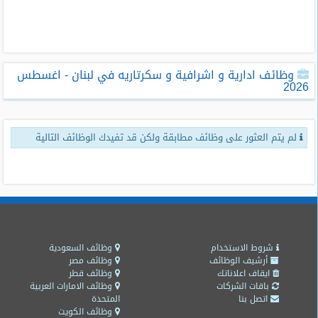
طلبات
وظائف
تصفح
وظائف ادارية و اشرافية و سكرتاريه في لبنان - اغسطس
الوظائف
2026
وظائف
اليوم
لم يتم العثور على وظائف مطابقة ولكن قد تفيدك الوظائف التالية
وظائف
السعودية
اليوم
وظائف
مصر
اليوم
شروط الاستخدام
وظائف السعودية
أرشيف الوظائف
وظائف مصر
ايقاف اعلاناتك
وظائف قطر
وظائف
باقات الشركات
وظائف الامارات العربية
حكومية
اتصل بنا
المتحدة
وظائف الكويت