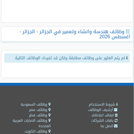
طلبات
وظائف
تصفح
وظائف هندسة وانشاء وتعمير في الجزائر - الجزائر -
الوظائف
اغسطس 2026
وظائف
اليوم
لم يتم العثور على وظائف مطابقة ولكن قد تفيدك الوظائف التالية
وظائف
السعودية
اليوم
وظائف
مصر
اليوم
شروط الاستخدام
وظائف السعودية
أرشيف الوظائف
وظائف مصر
ايقاف اعلاناتك
وظائف قطر
وظائف
باقات الشركات
وظائف الامارات العربية
حكومية
اتصل بنا
المتحدة
وظائف الكويت