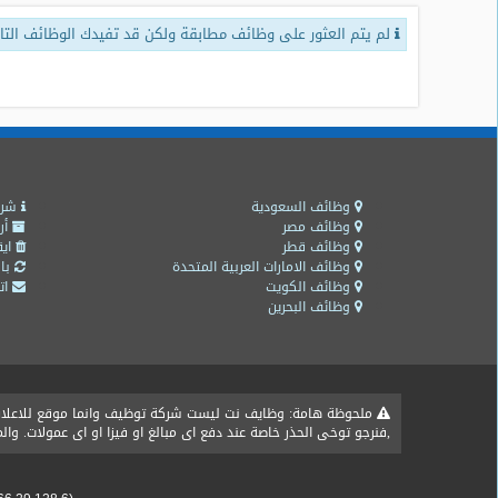
لم يتم العثور على وظائف مطابقة ولكن قد تفيدك الوظائف التال
طلبات
وظائف
تصفح
الوظائف
وظائف
اليوم
وظائف السعودية
شرو
وظائف مصر
أر
وظائف قطر
ايق
وظائف
وظائف الامارات العربية المتحدة
باق
السعودية
وظائف الكويت
اتص
اليوم
وظائف البحرين
وظائف
مصر
اليوم
ملحوظة هامة: وظايف نت ليست شركة توظيف وانما موقع للاعلان ع
,فنرجو توخى الحذر خاصة عند دفع اى مبالغ او فيزا او اى عمولات. و
وظائف
حكومية