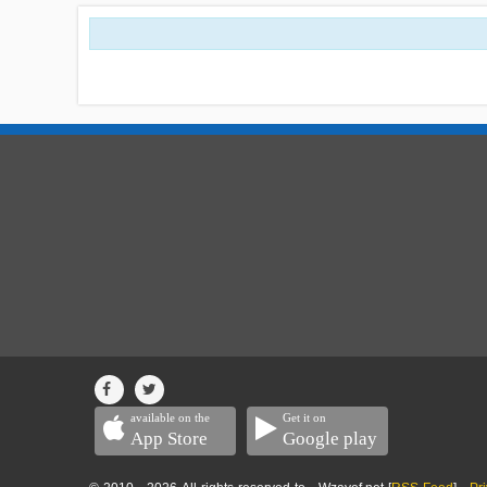
available on the
Get it on
App Store
Google play