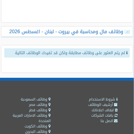
طلبات
وظائف
تصفح
وظائف مال ومحاسبة في بيروت - لبنان - اغسطس 2026
الوظائف
وظائف
لم يتم العثور على وظائف مطابقة ولكن قد تفيدك الوظائف التالية
اليوم
وظائف
السعودية
اليوم
وظائف
مصر
شروط الاستخدام
وظائف السعودية
اليوم
أرشيف الوظائف
وظائف مصر
ايقاف اعلاناتك
وظائف قطر
باقات الشركات
وظائف الامارات العربية
وظائف
اتصل بنا
المتحدة
حكومية
وظائف الكويت
وظائف البحرين