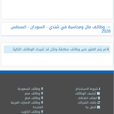
طلبات
وظائف
تصفح
وظائف مال ومحاسبة في شندي - السودان - اغسطس
الوظائف
2026
وظائف
اليوم
لم يتم العثور على وظائف مطابقة ولكن قد تفيدك الوظائف التالية
وظائف
السعودية
اليوم
وظائف
مصر
اليوم
شروط الاستخدام
وظائف السعودية
أرشيف الوظائف
وظائف مصر
ايقاف اعلاناتك
وظائف قطر
وظائف
باقات الشركات
وظائف الامارات العربية
حكومية
اتصل بنا
المتحدة
وظائف الكويت