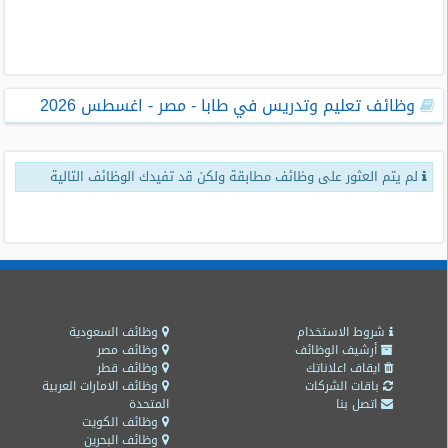
طلبات
وظائف
تصفح
وظائف تعليم وتدريس في طابا - مصر - اغسطس 2026
الوظائف
وظائف
لم يتم العثور على وظائف مطابقة ولكن قد تفيدك الوظائف التالية
اليوم
وظائف
السعودية
اليوم
وظائف
مصر
شروط الاستخدام
وظائف السعودية
اليوم
أرشيف الوظائف
وظائف مصر
ايقاف اعلاناتك
وظائف قطر
باقات الشركات
وظائف الامارات العربية
وظائف
اتصل بنا
المتحدة
حكومية
وظائف الكويت
وظائف البحرين