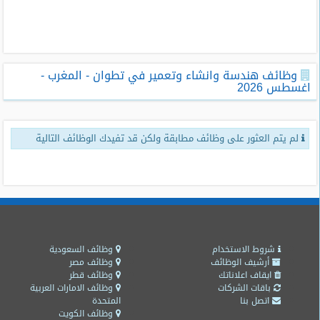
طلبات
وظائف
تصفح
وظائف هندسة وانشاء وتعمير في تطوان - المغرب -
الوظائف
اغسطس 2026
وظائف
اليوم
لم يتم العثور على وظائف مطابقة ولكن قد تفيدك الوظائف التالية
وظائف
السعودية
اليوم
وظائف
مصر
اليوم
شروط الاستخدام
وظائف السعودية
أرشيف الوظائف
وظائف مصر
ايقاف اعلاناتك
وظائف قطر
وظائف
باقات الشركات
وظائف الامارات العربية
حكومية
اتصل بنا
المتحدة
وظائف الكويت