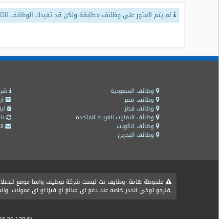
لم يتم العثور على وظائف مطابقة ولكن قد تفيدك الوظائف التال
طلبات
وظائف
تصفح
الوظائف
وظائف
اليوم
وظائف السعودية
شرو
وظائف مصر
أر
وظائف قطر
ايق
وظائف
وظائف الامارات العربية المتحدة
باق
السعودية
وظائف الكويت
اتص
اليوم
وظائف البحرين
وظائف
مصر
اليوم
ملحوظة هامة: وظايف نت ليست شركة توظيف وانما موقع للاعلان ع
,فنرجو توخى الحذر خاصة عند دفع اى مبالغ او فيزا او اى عمولات. و
وظائف
حكومية