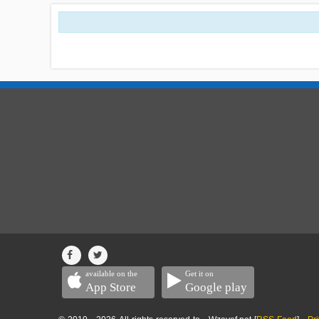
available on the
Get it on
App Store
Google play