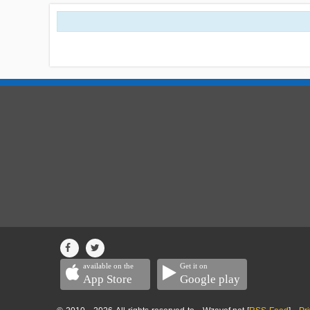
available on the
Get it on
App Store
Google play