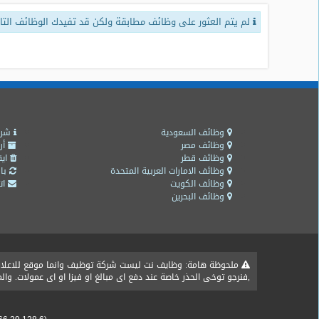
لم يتم العثور على وظائف مطابقة ولكن قد تفيدك الوظائف التال
طلبات
وظائف
تصفح
الوظائف
وظائف
اليوم
وظائف السعودية
شرو
وظائف مصر
أر
وظائف قطر
ايق
وظائف
وظائف الامارات العربية المتحدة
باق
السعودية
وظائف الكويت
اتص
اليوم
وظائف البحرين
وظائف
مصر
اليوم
ملحوظة هامة: وظايف نت ليست شركة توظيف وانما موقع للاعلان ع
,فنرجو توخى الحذر خاصة عند دفع اى مبالغ او فيزا او اى عمولات. و
وظائف
حكومية