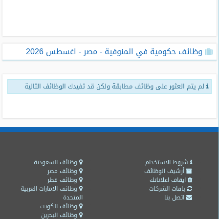
طلبات
وظائف
تصفح
وظائف حكومية في المنوفية - مصر - اغسطس 2026
الوظائف
وظائف
لم يتم العثور على وظائف مطابقة ولكن قد تفيدك الوظائف التالية
اليوم
وظائف
السعودية
اليوم
وظائف
مصر
شروط الاستخدام
وظائف السعودية
اليوم
أرشيف الوظائف
وظائف مصر
ايقاف اعلاناتك
وظائف قطر
باقات الشركات
وظائف الامارات العربية
وظائف
اتصل بنا
المتحدة
حكومية
وظائف الكويت
وظائف البحرين