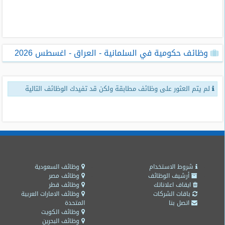
طلبات
وظائف
تصفح
وظائف حكومية في السلمانية - العراق - اغسطس 2026
الوظائف
وظائف
لم يتم العثور على وظائف مطابقة ولكن قد تفيدك الوظائف التالية
اليوم
وظائف
السعودية
اليوم
وظائف
مصر
شروط الاستخدام
وظائف السعودية
اليوم
أرشيف الوظائف
وظائف مصر
ايقاف اعلاناتك
وظائف قطر
باقات الشركات
وظائف الامارات العربية
وظائف
اتصل بنا
المتحدة
حكومية
وظائف الكويت
وظائف البحرين