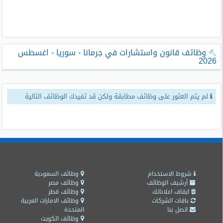
طلبات
وظائف
تصفح
وظائف قانون واستشارات في جرمانا - سوريا - اغسطس
الوظائف
2026
وظائف
اليوم
لم يتم العثور على وظائف مطابقة ولكن قد تفيدك الوظائف التالية
وظائف
السعودية
اليوم
وظائف
مصر
اليوم
شروط الاستخدام
وظائف السعودية
أرشيف الوظائف
وظائف مصر
ايقاف اعلاناتك
وظائف قطر
وظائف
باقات الشركات
وظائف الامارات العربية
حكومية
اتصل بنا
المتحدة
وظائف الكويت