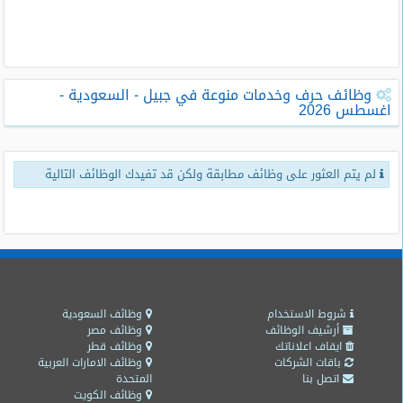
طلبات
وظائف
تصفح
وظائف حرف وخدمات منوعة في جبيل - السعودية -
الوظائف
اغسطس 2026
وظائف
اليوم
لم يتم العثور على وظائف مطابقة ولكن قد تفيدك الوظائف التالية
وظائف
السعودية
اليوم
وظائف
مصر
اليوم
شروط الاستخدام
وظائف السعودية
أرشيف الوظائف
وظائف مصر
ايقاف اعلاناتك
وظائف قطر
وظائف
باقات الشركات
وظائف الامارات العربية
حكومية
اتصل بنا
المتحدة
وظائف الكويت