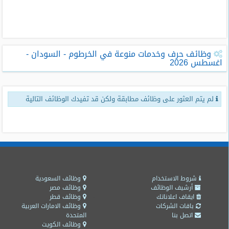
طلبات
وظائف
تصفح
وظائف حرف وخدمات منوعة في الخرطوم - السودان -
الوظائف
اغسطس 2026
وظائف
اليوم
لم يتم العثور على وظائف مطابقة ولكن قد تفيدك الوظائف التالية
وظائف
السعودية
اليوم
وظائف
مصر
اليوم
شروط الاستخدام
وظائف السعودية
أرشيف الوظائف
وظائف مصر
ايقاف اعلاناتك
وظائف قطر
وظائف
باقات الشركات
وظائف الامارات العربية
حكومية
اتصل بنا
المتحدة
وظائف الكويت