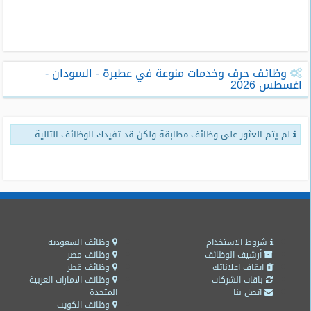
طلبات
وظائف
تصفح
وظائف حرف وخدمات منوعة في عطبرة - السودان -
الوظائف
اغسطس 2026
وظائف
اليوم
لم يتم العثور على وظائف مطابقة ولكن قد تفيدك الوظائف التالية
وظائف
السعودية
اليوم
وظائف
مصر
اليوم
شروط الاستخدام
وظائف السعودية
أرشيف الوظائف
وظائف مصر
ايقاف اعلاناتك
وظائف قطر
وظائف
باقات الشركات
وظائف الامارات العربية
حكومية
اتصل بنا
المتحدة
وظائف الكويت