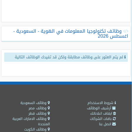
طلبات
وظائف
تصفح
وظائف تكنولوجيا المعلومات في الهوية - السعودية -
الوظائف
اغسطس 2026
وظائف
اليوم
لم يتم العثور على وظائف مطابقة ولكن قد تفيدك الوظائف التالية
وظائف
السعودية
اليوم
وظائف
مصر
اليوم
شروط الاستخدام
وظائف السعودية
أرشيف الوظائف
وظائف مصر
ايقاف اعلاناتك
وظائف قطر
وظائف
باقات الشركات
وظائف الامارات العربية
حكومية
اتصل بنا
المتحدة
وظائف الكويت