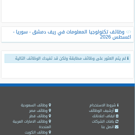
طلبات
وظائف
تصفح
وظائف تكنولوجيا المعلومات في ريف دمشق - سوريا -
الوظائف
اغسطس 2026
وظائف
اليوم
لم يتم العثور على وظائف مطابقة ولكن قد تفيدك الوظائف التالية
وظائف
السعودية
اليوم
وظائف
مصر
اليوم
شروط الاستخدام
وظائف السعودية
أرشيف الوظائف
وظائف مصر
ايقاف اعلاناتك
وظائف قطر
وظائف
باقات الشركات
وظائف الامارات العربية
حكومية
اتصل بنا
المتحدة
وظائف الكويت